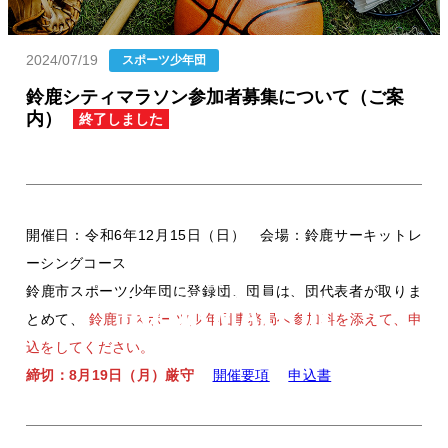
2024/07/19
カテゴリー
スポーツ少年団
投稿日
鈴鹿シティマラソン参加者募集について（ご案
内）
終了しました
開催日：令和6年12月15日（日） 会場：鈴鹿サーキットレ
ーシングコース
お知らせ
鈴鹿市スポーツ少年団に登録団、団員は、団代表者が取りま
とめて、
鈴鹿市スポーツ少年団事務局へ参加料を添えて、申
込をしてください。
締切：8月19日（月）厳守
開催要項
申込書