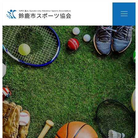
メ
イ
ン
コ
ン
テ
ン
ツ
へ
移
動