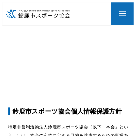
メ
イ
ン
コ
ン
テ
ン
ツ
へ
個人情報保護方針
移
動
鈴鹿市スポーツ協会個人情報保護方針
特定非営利活動法人鈴鹿市スポーツ協会（以下「本会」とい
う。）は、本会の定款に定める目的を達成するための事業を