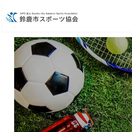
メ
イ
ン
コ
ン
テ
ン
ツ
へ
移
動