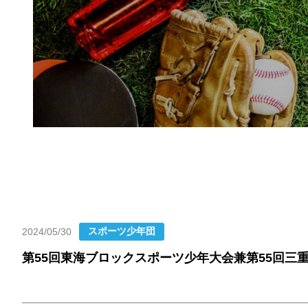
カテゴリー
スポーツ少年団
2024/05/30
投稿日
第55回東海ブロックスポーツ少年大会兼第55回