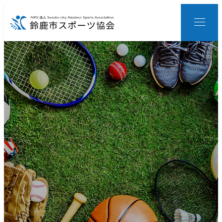
メ
イ
ン
コ
ン
テ
ン
ツ
へ
移
動