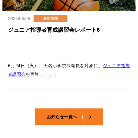
2025/06/26
カテゴリー
最新情報
投稿日
ジュニア指導者育成講習会レポート6
6月24日（火）、天名小学校教職員を対象に、
ジュニア指導
お知らせ
者講習会
を実施しました。
お知らせ一覧へ