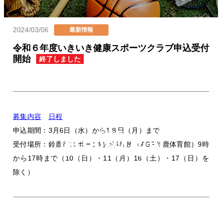
2024/03/06
カテゴリー
最新情報
投稿日
令和６年度いきいき健康スポーツクラブ申込受付
開始
終了しました
募集内容
日程
申込期間：3月6日（水）から1８日（月）まで
お知らせ
受付場所：鈴鹿市スポーツ協会事務所（AGF鈴鹿体育館）9時
から17時まで（10（日）・11（月）16（土）・17（日）を
除く）