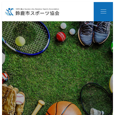
メ
イ
ン
コ
ン
テ
ン
ツ
へ
移
動