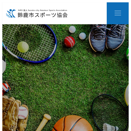
メ
イ
ン
コ
ン
テ
ン
ツ
へ
移
動