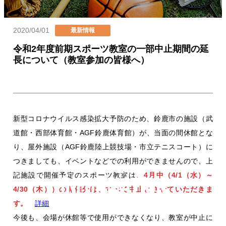
2020/04/01
カテゴリー
最新情報
投稿日
令和2年度前期スポーツ教室の一部中止期間の延
長について（教室参加の皆様へ）
新型コロナウイルス感染拡大予防のため、鈴鹿市の施設（武
道館・西部体育館・AGF鈴鹿体育館）が、当面の間休館とな
り、屋外施設（AGF鈴鹿陸上競技場・市立テニスコート）に
つきましても、イベントなどでの利用ができませんので、上
お知らせ
記施設で開催予定のスポーツ教室は、
4月中（4/1（水）～
4/30（木））の開催分は、すべて中止とさせていただきま
す。
詳細
今後も、会場が休館等で使用ができなくなり、教室が中止に