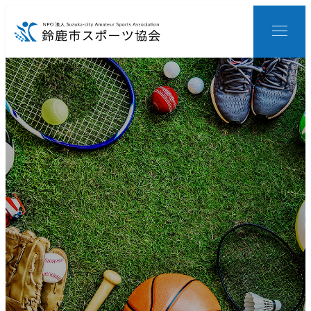
メ
イ
ン
コ
ン
テ
ン
ツ
へ
移
動