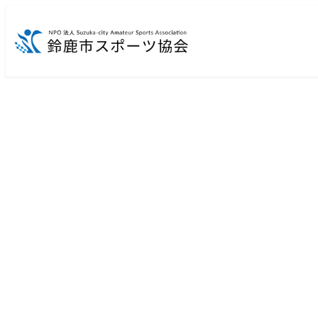
メ
イ
ン
コ
ン
テ
ン
ツ
へ
移
動